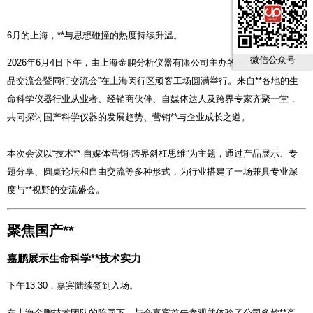
6月的上海，**与思想碰撞的热度持续升温。
微信公众号
2026年6月4日下午，由上海金鹏分析仪器有限公司主办的“上海嘉鹏品牌产
品交流会暨同行交流会”在上海闵行区顽客工场圆满举行。来自**各地的生
命科学仪器行业从业者、经销商伙伴、自媒体达人及跨界专家齐聚一堂，
共同探讨国产科学仪器的发展趋势、营销**与企业成长之道。
本次会议以“技术**·自媒体营销·跨界斜杠思维”为主题，通过产品展示、专
题分享、圆桌论坛和自由交流等多种形式，为行业搭建了一场兼具专业深
度与**视野的交流盛会。
聚焦国产**
嘉鹏展示生命科学**技术实力
下午13:30，嘉宾陆续签到入场。
在上海金鹏技术团队的陪同下，与会嘉宾首先参观并体验了公司多款**产