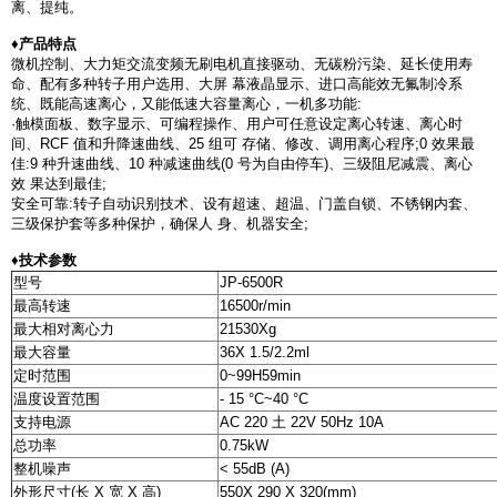
离、提纯。
♦产品特点
微机控制、大力矩交流变频无刷电机直接驱动、无碳粉污染、延长使用寿
命、配有多种转子用户选用、大屏 幕液晶显示、进口高能效无氟制冷系
统、既能高速离心，又能低速大容量离心，一机多功能:
·触模面板、数字显示、可编程操作、用户可任意设定离心转速、离心时
间、RCF 值和升降速曲线、25 组可 存储、修改、调用离心程序;0 效果最
佳:9 种升速曲线、10 种减速曲线(0 号为自由停车)、三级阻尼减震、离心
效 果达到最佳;
安全可靠:转子自动识别技术、设有超速、超温、门盖自锁、不锈钢内套、
三级保护套等多种保护，确保人 身、机器安全;
♦技术参数
型号
JP-6500R
最高转速
16500r/min
最大相对离心力
21530Xg
最大容量
36X 1.5/2.2ml
定时范围
0~99H59min
温度设置范围
- 15 °C~40 °C
支持电源
AC 220 土 22V 50Hz 10A
总功率
0.75kW
整机噪声
< 55dB (A)
外形尺寸(长 X 宽 X 高)
550X 290 X 320(mm)