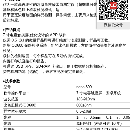
作为一款高再现性的超微量核酸蛋白测定仪（
超微量分光光度计
），采用
基座和比色皿上样双检测模式，适
用于更宽浓度范围的样品检测，操作简便，主要用来检测核酸浓度和蛋白
质的纯度。
微信公众号
♦产品特点
7 寸电容触摸屏,优化设计的 APP 软件
仅需 0.5~2ul 的微量样品即可进行纯度与浓度测量，样品可回收。
新增 OD600 光路检测系统，新的比色皿模式，方便微生物等培养液浓度的
检测。
极快的检测速度，每个样品可在 5 秒内测试完成。
内置打印机直接打印报告。
可通过 USB 闪存、SD-RAM 卡输出，便于数据的分析和保存。
荧光检测功能（选配） ，兼容常见荧光定量试剂。
♦技术参数
型号
nano-800
软件操作平台：
7 寸电容触摸屏，安卓系统
波长范围
185-910nm
比色皿模式(OD600)
600±8nm
样本体积要求
0.5-2.0ul
光程
1mm 、0.5mm 、0.1mm 、0
光源
氙闪光灯（寿命可达 10 年)
检测器
3648 像素线性 CCD 阵列