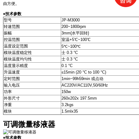
由方便。
♦技术参数
型号
JP-M3000
转速范围
200~1800rpm
振幅
3mm{水平回转}
控温范围
室温+5℃~100℃
温度设定范围
5℃~100℃
模块温度稳定性
士 0.3 °C
模块温度均匀性
士 0.3 °C
温度显示精度
0.1 °C
升温速度
≤15min (20 °C to 100 °C)
定时范围
1min~99h59min 或点动
输入电压
AC220V/AC110V,50/60Hz
功率
150w
外形尺寸
260x202x 197.5mm
净重
3.2kgs
模块
1.5mlx35
可调微量移液器
♦技术参数