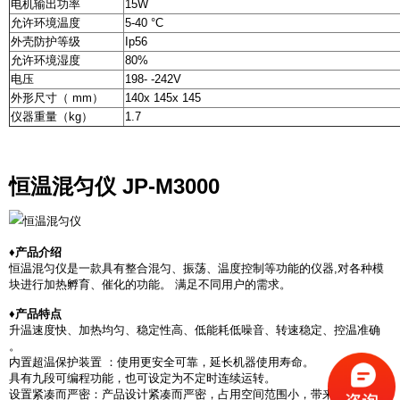
电机输出功率
15W
允许环境温度
5-40 °C
外壳防护等级
Ip56
允许环境湿度
80%
电压
198- -242V
外形尺寸（ mm）
140x 145x 145
仪器重量（kg）
1.7
恒温混匀仪 JP-M3000
♦产品介绍
恒温混匀仪是一款具有整合混匀、振荡、温度控制等功能的仪器,对各种模
块进行加热孵育、催化的功能。 满足不同用户的需求。
♦产品特点
升温速度快、加热均匀、稳定性高、低能耗低噪音、转速稳定、控温准确
。
内置超温保护装置 ：使用更安全可靠，延长机器使用寿命。
具有九段可编程功能，也可设定为不定时连续运转。
设置紧凑而严密：产品设计紧凑而严密，占用空间范围小，带来更多的自