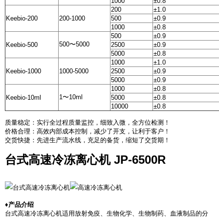
1000
±0.8
200
±1.0
Keebio-200
200-1000
500
±0.9
1000
±0.8
500
±0.9
500〜5000
Keebio-500
2500
±0.9
5000
±0.8
1000
±1.0
Keebio-1000
1000-5000
2500
±0.9
5000
±0.9
1000
±0.8
1〜10ml
Keebio-10ml
5000
±0.8
10000
±0.8
质量稳定：实行全过程质量监控，细致入微，全方位检测！
价格合理：高效内部成本控制，减少了开支，让利于客户！
交货快捷：先进生产流水线，充足的备货，缩短了交货期！
台式高速冷冻离心机 JP-6500R
♦产品介绍
台式高速冷冻离心机适用放射免疫、生物化学、生物制药、血液制品的分