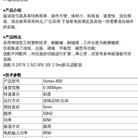
♦产品介绍
旋涡混匀器具有结构简单、操作方便、体积小、耗电省、速度快、混合彻
底、混合效率高等特点,广泛应用 于放射免疫测定及其他一些需要混合操作
的实验。
♦产品特点
采用增强型工程塑料技术、耐酸碱，耐碰撞，工作台面为耐磨橡胶;
仪器集成了连续、点振、调速、平板型、碗型等功能;
选配不同配件，对仪器的功能进行扩展，离心管，试管等多种振荡板可供
选择;
选配 0.2/0.5/ 1.5/2.0/5/ 10/ 1 5m|多孔适配器;
♦技术参数
产品型号
Vortex-800
速度范围
0-3000rpm
转速显示
刻度
运行方式
连续运转/点动
周转直径
5mm
频率
50HZ
功率
60W
振荡方式
圆周
电机输入功率
85W