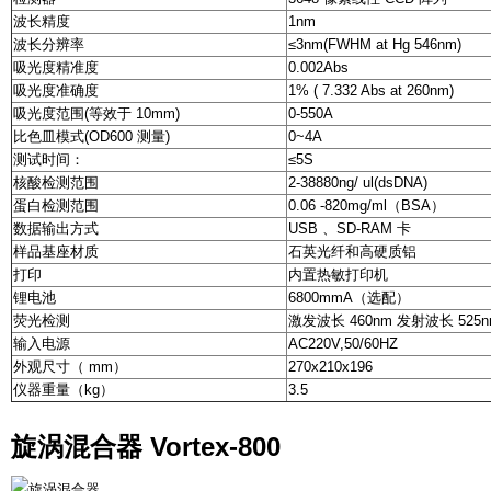
波长精度
1nm
波长分辨率
≤3nm(FWHM at Hg 546nm)
吸光度精准度
0.002Abs
吸光度准确度
1% ( 7.332 Abs at 260nm)
吸光度范围(等效于 10mm)
0-550A
比色皿模式(OD600 测量)
0~4A
测试时间：
≤5S
核酸检测范围
2-38880ng/ ul(dsDNA)
蛋白检测范围
0.06 -820mg/ml（BSA）
数据输出方式
USB 、SD-RAM 卡
样品基座材质
石英光纤和高硬质铝
打印
内置热敏打印机
锂电池
6800mmA（选配）
荧光检测
激发波长 460nm 发射波长 52
输入电源
AC220V,50/60HZ
外观尺寸（ mm）
270x210x196
仪器重量（kg）
3.5
旋涡混合器 Vortex-800